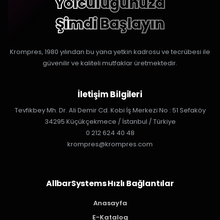
Yolculuğunuza
Şimdi Başlayın
Krompres, 1980 yılından bu yana yetkin kadrosu ve tecrübesi ile
güvenilir ve kaliteli mutfaklar üretmektedir.
İletişim Bilgileri
Tevfikbey Mh. Dr. Ali Demir Cd. Kobi İş Merkezi No : 51 Sefaköy
34295 Küçükçekmece / İstanbul / Türkiye
0 212 624 40 48
krompres@krompres.com
AllbarSystems Hızlı Bağlantılar
Anasayfa
E-Katalog